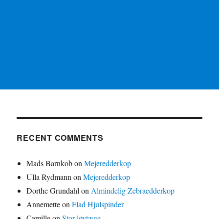
RECENT COMMENTS
Mads Barnkob
on
Mejeredderkop
Ulla Rydmann
on
Mejeredderkop
Dorthe Grundahl
on
Almindelig Zebraedderkop
Annemette
on
Flad Hjulspinder
Camille
on
Stor løvtæge