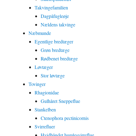
Takvingefamilien
Dagpåfugleøje
Nældens takvinge
Næbmunde
Egentlige bredtæger
Grøn bredtæge
Rødbenet bredtæge
Løvtæger
Stor løvtæge
Tovinger
Rhagionidae
Gulhåret Sneppeflue
Stankelben
Ctenophora pectinicornis
Svirrefluer
Hvidbåndet humlesvirreflue