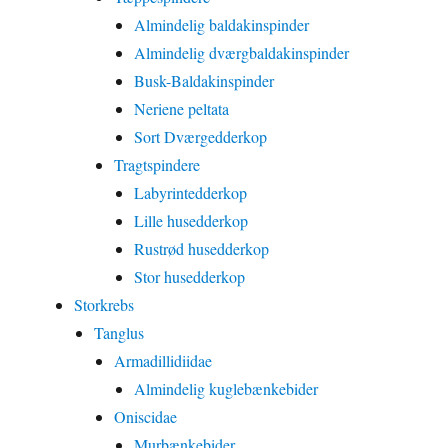
Almindelig baldakinspinder
Almindelig dværgbaldakinspinder
Busk-Baldakinspinder
Neriene peltata
Sort Dværgedderkop
Tragtspindere
Labyrintedderkop
Lille husedderkop
Rustrød husedderkop
Stor husedderkop
Storkrebs
Tanglus
Armadillidiidae
Almindelig kuglebænkebider
Oniscidae
Murbænkebider