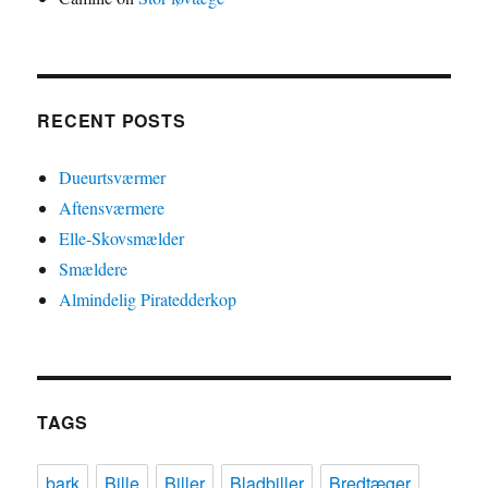
RECENT POSTS
Dueurtsværmer
Aftensværmere
Elle-Skovsmælder
Smældere
Almindelig Piratedderkop
TAGS
bark
Bille
Biller
Bladbiller
Bredtæger