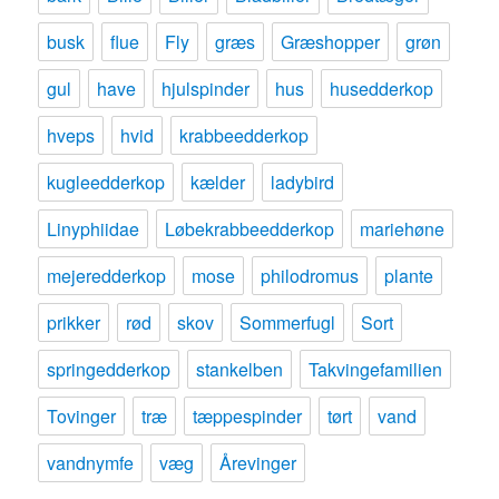
busk
flue
Fly
græs
Græshopper
grøn
gul
have
hjulspinder
hus
husedderkop
hveps
hvid
krabbeedderkop
kugleedderkop
kælder
ladybird
Linyphiidae
Løbekrabbeedderkop
mariehøne
mejeredderkop
mose
philodromus
plante
prikker
rød
skov
Sommerfugl
Sort
springedderkop
stankelben
Takvingefamilien
Tovinger
træ
tæppespinder
tørt
vand
vandnymfe
væg
Årevinger