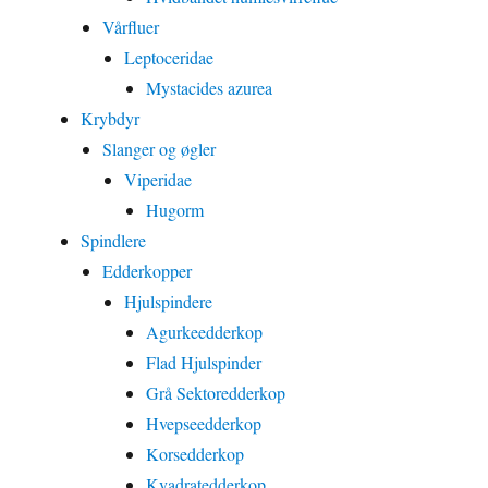
Vårfluer
Leptoceridae
Mystacides azurea
Krybdyr
Slanger og øgler
Viperidae
Hugorm
Spindlere
Edderkopper
Hjulspindere
Agurkeedderkop
Flad Hjulspinder
Grå Sektoredderkop
Hvepseedderkop
Korsedderkop
Kvadratedderkop