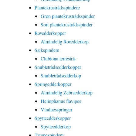
Plantekrustrådsspindere
Grøn plantekrustrådsspinder
Sort plantekrustrådsspinder
Rovedderkopper
Almindelig Rovedderkop
Sækspindere
Clubiona terrestris
Snubletrådsedderkopper
Snubletrådsedderkop
Springedderkopper
Almindelig Zebraedderkop
Heliophanus flavipes
Vinduesspringer
Spytteedderkopper
Spytteedderkop
Tæppespindere