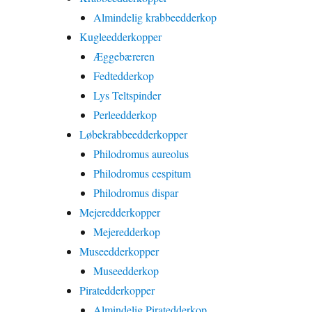
Almindelig krabbeedderkop
Kugleedderkopper
Æggebæreren
Fedtedderkop
Lys Teltspinder
Perleedderkop
Løbekrabbeedderkopper
Philodromus aureolus
Philodromus cespitum
Philodromus dispar
Mejeredderkopper
Mejeredderkop
Museedderkopper
Museedderkop
Piratedderkopper
Almindelig Piratedderkop