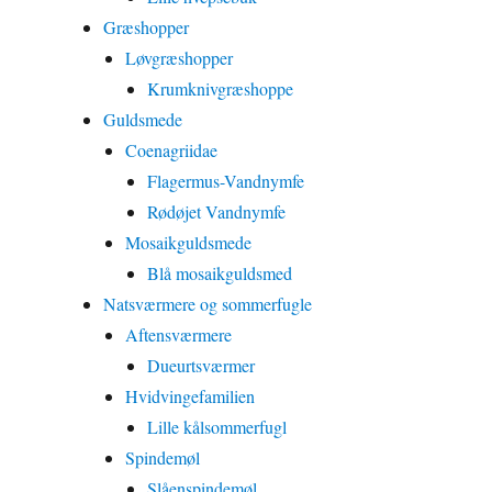
Græshopper
Løvgræshopper
Krumknivgræshoppe
Guldsmede
Coenagriidae
Flagermus-Vandnymfe
Rødøjet Vandnymfe
Mosaikguldsmede
Blå mosaikguldsmed
Natsværmere og sommerfugle
Aftensværmere
Dueurtsværmer
Hvidvingefamilien
Lille kålsommerfugl
Spindemøl
Slåenspindemøl