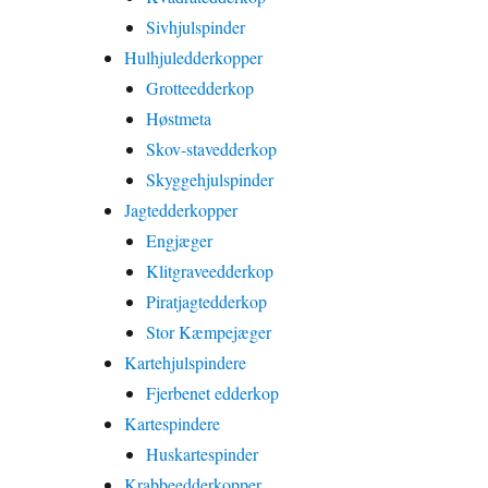
Sivhjulspinder
Hulhjuledderkopper
Grotteedderkop
Høstmeta
Skov-stavedderkop
Skyggehjulspinder
Jagtedderkopper
Engjæger
Klitgraveedderkop
Piratjagtedderkop
Stor Kæmpejæger
Kartehjulspindere
Fjerbenet edderkop
Kartespindere
Huskartespinder
Krabbeedderkopper