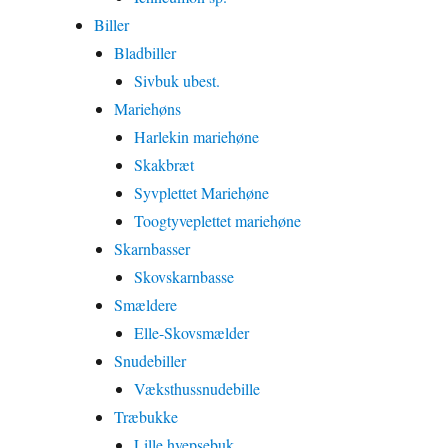
Biller
Bladbiller
Sivbuk ubest.
Mariehøns
Harlekin mariehøne
Skakbræt
Syvplettet Mariehøne
Toogtyveplettet mariehøne
Skarnbasser
Skovskarnbasse
Smældere
Elle-Skovsmælder
Snudebiller
Væksthussnudebille
Træbukke
Lille hvepsebuk