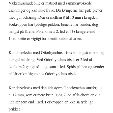
Væksthussnudebille er matsort med sammenvoksede
dækvinger og kan ikke flyve. Dækvingerne har gule pletter
med gul behåring. Den er mellem 8 til 10 mm i længden.
Forkroppen har tydelige prikker, benene har tænder, dog
længst på lårene. Følehornets 2. led er 1½ længere end
1.led, dette er vigtigt for identifikation af arten.
Kan forveksles med Otiorhynchus tristis som også er sort og
har gul behåring. Ved Otiorhynchus tristis er 2.led af
følehorn 2 gange så langt som 1.led. Spids på ben og tænder
på lår er kraftigere hos Otiorhynchus tristis.
Kan forveksles med den lidt større Otiorhynchus aurifer, 11
til 12 mm, som er mere brunlig og 2.led af følehorn er kun
lidt længere end 1.led. Forkroppen er ikke så tydeligt
prikket.