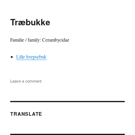
Væksthussnudebille
Træbukke
Familie / family: Cerambycidae
Lille hvepsebuk
on
Leave a comment
Træbukke
TRANSLATE